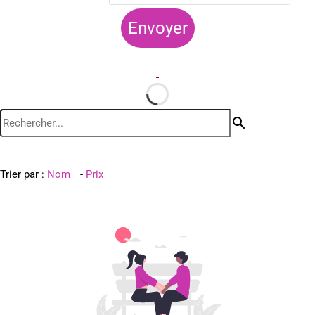
Envoyer
search
Trier par :
Nom
-
Prix